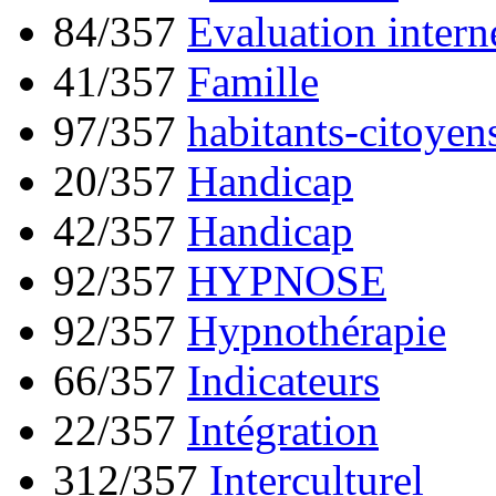
84/357
Evaluation intern
41/357
Famille
97/357
habitants-citoyen
20/357
Handicap
42/357
Handicap
92/357
HYPNOSE
92/357
Hypnothérapie
66/357
Indicateurs
22/357
Intégration
312/357
Interculturel