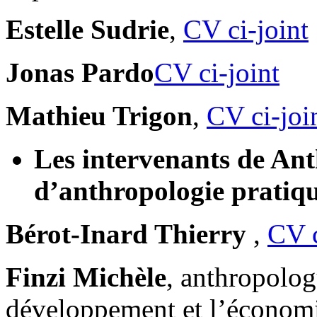
Estelle Sudrie
,
CV ci-joint
Jonas Pardo
CV ci-joint
Mathieu Trigon
,
CV ci-joi
Les intervenants de An
d’anthropologie pratiqu
Bérot-Inard Thierry
,
CV c
Finzi Michèle
, anthropologu
développement et l’économi