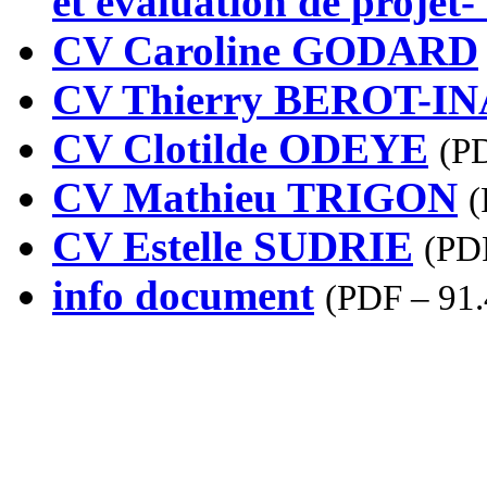
et évaluation de projet-
CV Caroline GODARD
CV Thierry BEROT-I
CV Clotilde ODEYE
(
PD
CV Mathieu TRIGON
(
CV Estelle SUDRIE
(
PDF
info document
(
PDF – 91.