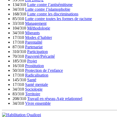
134/310
Lutte contre l’antisémitisme
34/310
Lutte contre l’islamophobie
168/310
Lutte contre les discriminations
85/310
Lutte contre toutes les formes de racisme
33/310
Management
104/310
Méthodologie
34/310
Migrants
17/310
Modes d’habiter
17/310
Parentalité
87/310
Partenariat
310/310
Participation
70/310
Pauvreté/Précarité
185/310
Projet
16/310
Prostitution
50/310
Protection de l’enfance
17/310
Radicalisation
145/310
Santé
17/310
Santé mentale
34/310
Sociologie
83/310
Territoire
208/310
Travail en réseau-Agir relationnel
34/310
Vivre ensemble