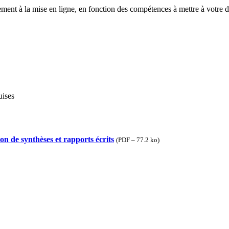
ment à la mise en ligne, en fonction des compétences à mettre à votre di
uises
ynthèses et rapports écrits
(
PDF – 77.2 ko
)