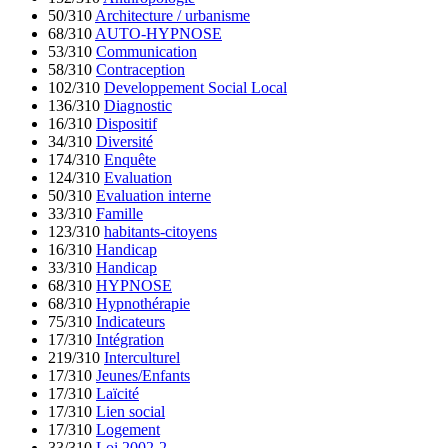
50/310
Architecture / urbanisme
68/310
AUTO-HYPNOSE
53/310
Communication
58/310
Contraception
102/310
Developpement Social Local
136/310
Diagnostic
16/310
Dispositif
34/310
Diversité
174/310
Enquête
124/310
Evaluation
50/310
Evaluation interne
33/310
Famille
123/310
habitants-citoyens
16/310
Handicap
33/310
Handicap
68/310
HYPNOSE
68/310
Hypnothérapie
75/310
Indicateurs
17/310
Intégration
219/310
Interculturel
17/310
Jeunes/Enfants
17/310
Laïcité
17/310
Lien social
17/310
Logement
33/310
Loi 2002-2